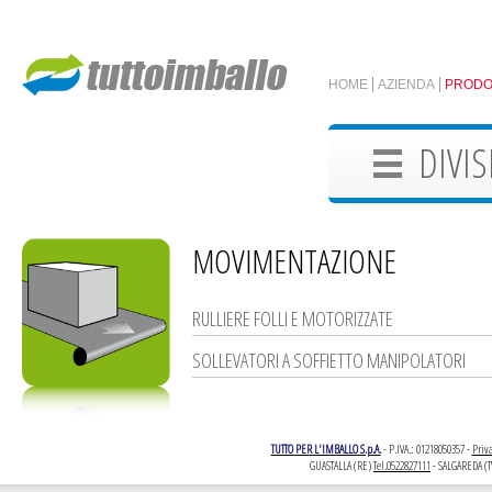
HOME
AZIENDA
PRODO
DIVIS
MOVIMENTAZIONE
RULLIERE FOLLI E MOTORIZZATE
SOLLEVATORI A SOFFIETTO MANIPOLATORI
TUTTO PER L'IMBALLO S.p.A.
- P.IVA.: 01218050357 -
Priva
GUASTALLA (RE)
Tel.0522827111
- SALGAREDA (T