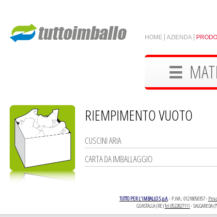
HOME
AZIENDA
PRODO
MATE
RIEMPIMENTO VUOTO
CUSCINI ARIA
CARTA DA IMBALLAGGIO
TUTTO PER L'IMBALLO S.p.A.
- P.IVA.: 01218050357 -
Priva
GUASTALLA (RE)
Tel.0522827111
- SALGAREDA (T