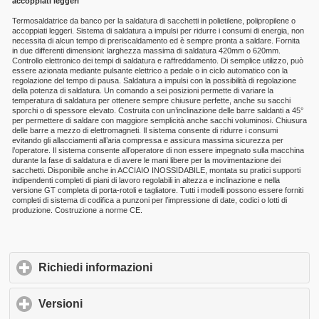
accoppiati leggeri
Termosaldatrice da banco per la saldatura di sacchetti in polietilene, polipropilene o
accoppiati leggeri. Sistema di saldatura a impulsi per ridurre i consumi di energia, non
necessita di alcun tempo di preriscaldamento ed è sempre pronta a saldare. Fornita
in due differenti dimensioni: larghezza massima di saldatura 420mm o 620mm.
Controllo elettronico dei tempi di saldatura e raffreddamento. Di semplice utilizzo, può
essere azionata mediante pulsante elettrico a pedale o in ciclo automatico con la
regolazione del tempo di pausa. Saldatura a impulsi con la possibilità di regolazione
della potenza di saldatura. Un comando a sei posizioni permette di variare la
temperatura di saldatura per ottenere sempre chiusure perfette, anche su sacchi
sporchi o di spessore elevato. Costruita con un’inclinazione delle barre saldanti a 45°
per permettere di saldare con maggiore semplicità anche sacchi voluminosi. Chiusura
delle barre a mezzo di elettromagneti. Il sistema consente di ridurre i consumi
evitando gli allacciamenti all’aria compressa e assicura massima sicurezza per
l’operatore. Il sistema consente all’operatore di non essere impegnato sulla macchina
durante la fase di saldatura e di avere le mani libere per la movimentazione dei
sacchetti. Disponibile anche in ACCIAIO INOSSIDABILE, montata su pratici supporti
indipendenti completi di piani di lavoro regolabili in altezza e inclinazione e nella
versione GT completa di porta-rotoli e tagliatore. Tutti i modelli possono essere forniti
completi di sistema di codifica a punzoni per l’impressione di date, codici o lotti di
produzione. Costruzione a norme CE.
Richiedi informazioni
click to expand contents
Versioni
click to expand contents